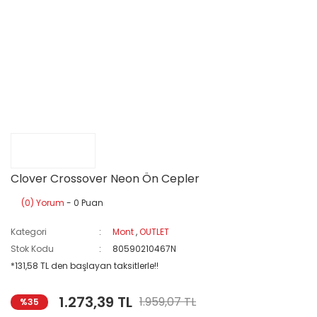
Clover Crossover Neon Ön Cepler
(0) Yorum
- 0 Puan
Kategori
Mont
,
OUTLET
Stok Kodu
80590210467N
*131,58 TL den başlayan taksitlerle!!
1.273,39 TL
1.959,07 TL
%35