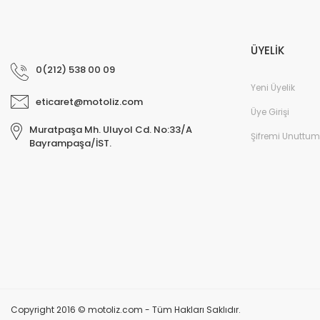
ÜYELİK
0(212) 538 00 09
Yeni Üyelik
eticaret@motoliz.com
Üye Girişi
Muratpaşa Mh. Uluyol Cd. No:33/A
Şifremi Unuttum
Bayrampaşa/İST.
Copyright 2016 © motoliz.com - Tüm Hakları Saklıdır.