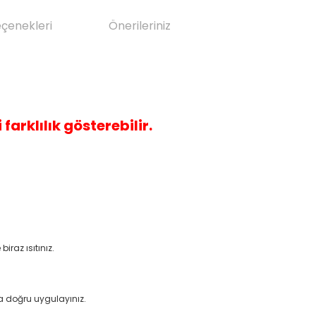
eçenekleri
Önerileriniz
 farklılık gösterebilir.
raz ısıtınız.
 doğru uygulayınız.