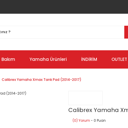
Bakım
Yamaha Ürünleri
İNDİRİM
OUTLET
Calibrex Yamaha Xmax Tank Pad (2014-2017)
Calibrex Yamaha Xm
(0) Yorum
- 0 Puan