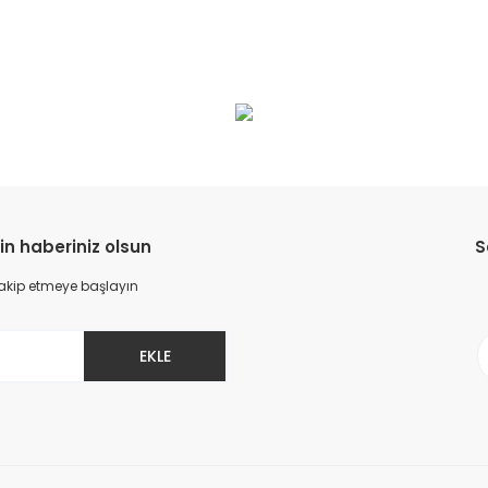
da yetersiz gördüğünüz noktaları öneri formunu kullanarak tarafımıza il
Bu ürüne ilk yorumu siz yapın!
Yorum Yaz
in haberiniz olsun
S
 takip etmeye başlayın
EKLE
Gönder