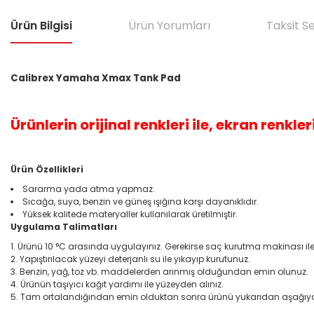
Ürün Bilgisi
Ürün Yorumları
Taksit S
Calibrex Yamaha Xmax Tank Pad
Ürünlerin orijinal renkleri ile, ekran renkleri
Ürün Özellikleri
Sararma yada atma yapmaz.
Sıcağa, suya, benzin ve güneş ışığına karşı dayanıklıdır.
Yüksek kalitede materyaller kullanılarak üretilmiştir.
Uygulama Talimatları
Ürünü 10 °C arasında uygulayınız. Gerekirse saç kurutma makinası ile bi
Yapıştırılacak yüzeyi deterjanlı su ile yıkayıp kurutunuz.
Benzin, yağ, toz vb. maddelerden arınmış olduğundan emin olunuz.
Ürünün taşıyıcı kağıt yardımı ile yüzeyden alınız.
Tam ortalandığından emin olduktan sonra ürünü yukarıdan aşağıya