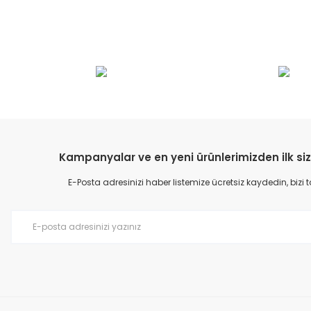
Bu ürünün fiyat bilgisi, resim, ürün açıklamalarında ve diğer konular
Görüş ve önerileriniz için teşekkür ederiz.
Ürün resmi kalitesiz, bozuk veya görüntülenemiyor.
Ürün açıklamasında eksik bilgiler bulunuyor.
Ürün bilgilerinde hatalar bulunuyor.
Kampanyalar ve en yeni ürünlerimizden ilk siz
Ürün fiyatı diğer sitelerden daha pahalı.
E-Posta adresinizi haber listemize ücretsiz kaydedin, bizi
Bu ürüne benzer farklı alternatifler olmalı.