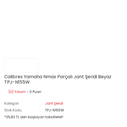
Calibrex Yamaha Nmax Parçalı Jant Şeridi Beyaz
TPJ-N155W
(0) Yorum
- 0 Puan
Kategori
Jant Şeridi
Stok Kodu
TPJ-N155W
*25,83 TL den başlayan taksitlerle!!