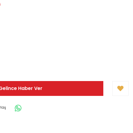
i
Gelince Haber Ver
ylaş