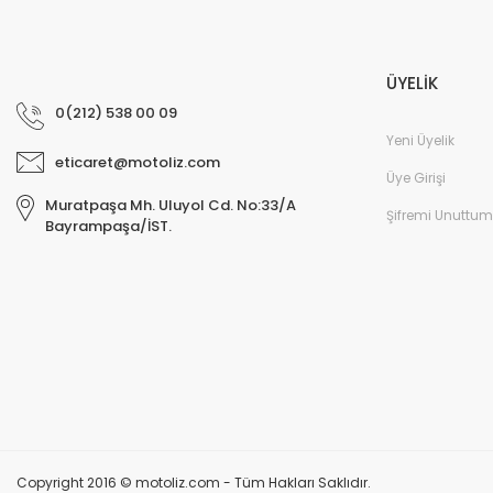
ÜYELİK
0(212) 538 00 09
Yeni Üyelik
eticaret@motoliz.com
Üye Girişi
Muratpaşa Mh. Uluyol Cd. No:33/A
Şifremi Unuttum
Bayrampaşa/İST.
Copyright 2016 © motoliz.com - Tüm Hakları Saklıdır.