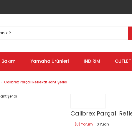
Bakım
Yamaha Ürünleri
İNDİRİM
OUTLET
Calibrex Parçalı Reflektif Jant Şeridi
Calibrex Parçalı Refle
(0) Yorum
- 0 Puan