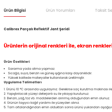
Ürün Bilgisi
Ürün Yorumları
Taksit S
Calibrex Parçalı Reflektif Jant Şeridi
Ürünlerin orijinal renkleri ile, ekran renkleri
Ürün Özellikleri
Sararma yada atma yapmaz.
Sıcağa, suya, benzin ve güneş ışığına karşı dayanıklıdır.
Yüksek kalitede materyaller kullanılarak üretilmiştir.
Uygulama Talimatları
Ürünü 10 °C arasında uygulayınız. Gerekirse saç kurutma makinası ile bi
Yapıştırılacak yüzeyi deterjanlı su ile yıkayıp kurutunuz.
Benzin, yağ, toz vb. maddelerden arınmış olduğundan emin olunuz.
Ürünün taşıyıcı kağıt yardımı ile yüzeyden alınız.
Tam ortalandığından emin olduktan sonra ürünü yukarıdan aşağıya