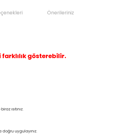
eçenekleri
Önerileriniz
 farklılık gösterebilir.
raz ısıtınız.
 doğru uygulayınız.