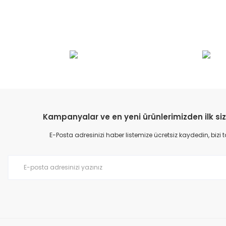
Bu ürünün fiyat bilgisi, resim, ürün açıklamalarında ve diğer konular
Görüş ve önerileriniz için teşekkür ederiz.
Ürün resmi kalitesiz, bozuk veya görüntülenemiyor.
Ürün açıklamasında eksik bilgiler bulunuyor.
Ürün bilgilerinde hatalar bulunuyor.
Kampanyalar ve en yeni ürünlerimizden ilk siz
Ürün fiyatı diğer sitelerden daha pahalı.
E-Posta adresinizi haber listemize ücretsiz kaydedin, bizi
Bu ürüne benzer farklı alternatifler olmalı.