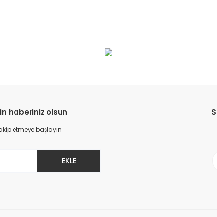
da yetersiz gördüğünüz noktaları öneri formunu kullanarak tarafımıza il
Bu ürüne ilk yorumu siz yapın!
Yorum Yaz
in haberiniz olsun
S
 takip etmeye başlayın
EKLE
Gönder