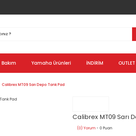
Bakım
Yamaha Ürünleri
İNDİRİM
OUTLET
Calibrex MT09 Sarı Depo Tank Pad
Calibrex MT09 Sarı 
(0) Yorum
- 0 Puan