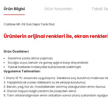
Ürün Bilgisi
Ürün Yorumları
Taksit S
Calibrex Mt-09 Sarı Depo Tank Pad
Ürünlerin orijinal renkleri ile, ekran renkleri
Ürün Özellikleri
Sararma yada atma yapmaz.
Sıcağa, suya, benzin ve güneş ışığına karşı dayanıklıdır.
Yüksek kalitede materyaller kullanılarak üretilmiştir.
Uygulama Talimatları
Ürünü 10 °C arasında uygulayınız. Gerekirse saç kurutma makinası ile bi
Yapıştırılacak yüzeyi deterjanlı su ile yıkayıp kurutunuz.
Benzin, yağ, toz vb. maddelerden arınmış olduğundan emin olunuz.
Ürünün taşıyıcı kağıt yardımı ile yüzeyden alınız.
Tam ortalandığından emin olduktan sonra ürünü yukarıdan aşağıya