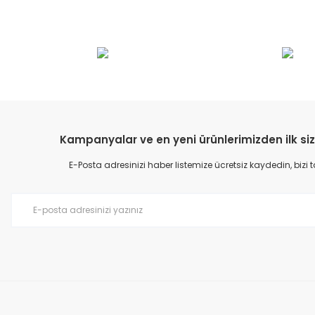
Bu ürünün fiyat bilgisi, resim, ürün açıklamalarında ve diğer konular
Görüş ve önerileriniz için teşekkür ederiz.
Ürün resmi kalitesiz, bozuk veya görüntülenemiyor.
Ürün açıklamasında eksik bilgiler bulunuyor.
Ürün bilgilerinde hatalar bulunuyor.
Kampanyalar ve en yeni ürünlerimizden ilk siz
Ürün fiyatı diğer sitelerden daha pahalı.
E-Posta adresinizi haber listemize ücretsiz kaydedin, bizi
Bu ürüne benzer farklı alternatifler olmalı.