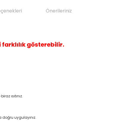
eçenekleri
Önerileriniz
 farklılık gösterebilir.
raz ısıtınız.
 doğru uygulayınız.