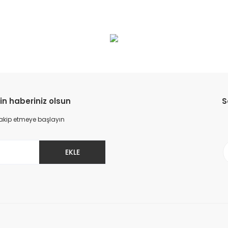
da yetersiz gördüğünüz noktaları öneri formunu kullanarak tarafımıza il
Bu ürüne ilk yorumu siz yapın!
Yorum Yaz
in haberiniz olsun
S
 takip etmeye başlayın
EKLE
Gönder