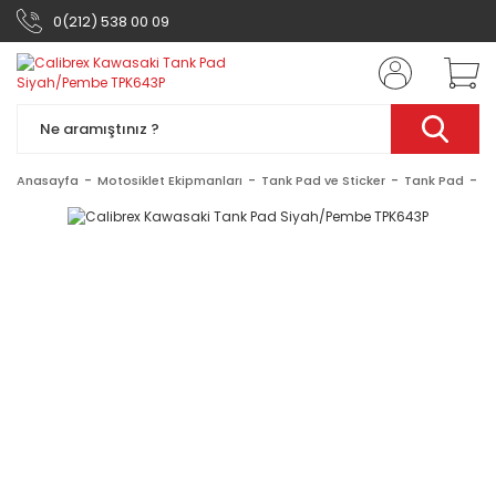
0(212) 538 00 09
Anasayfa
Motosiklet Ekipmanları
Tank Pad ve Sticker
Tank Pad
C