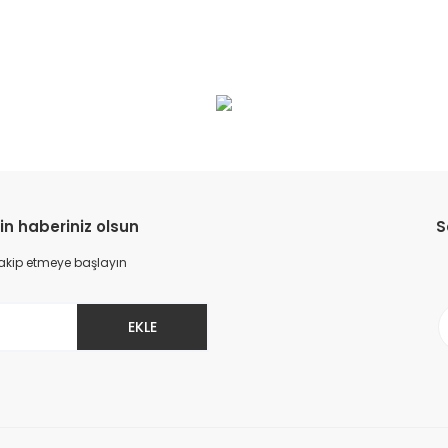
da yetersiz gördüğünüz noktaları öneri formunu kullanarak tarafımıza il
Bu ürüne ilk yorumu siz yapın!
Yorum Yaz
in haberiniz olsun
S
 takip etmeye başlayın
EKLE
Gönder