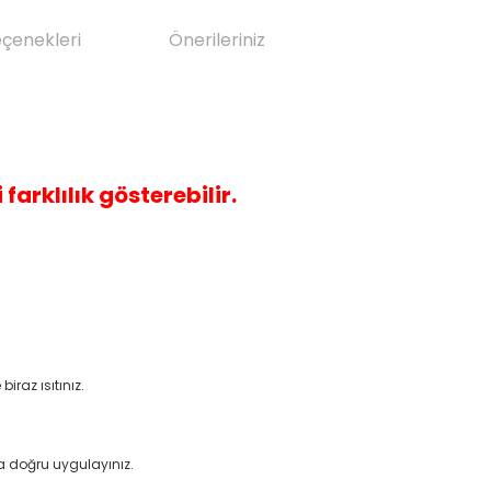
eçenekleri
Önerileriniz
 farklılık gösterebilir.
raz ısıtınız.
 doğru uygulayınız.