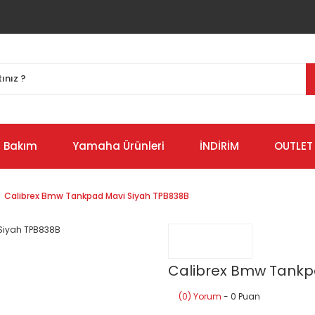
Bakım
Yamaha Ürünleri
İNDİRİM
OUTLET
Calibrex Bmw Tankpad Mavi Siyah TPB838B
Calibrex Bmw Tankp
(0) Yorum
- 0 Puan