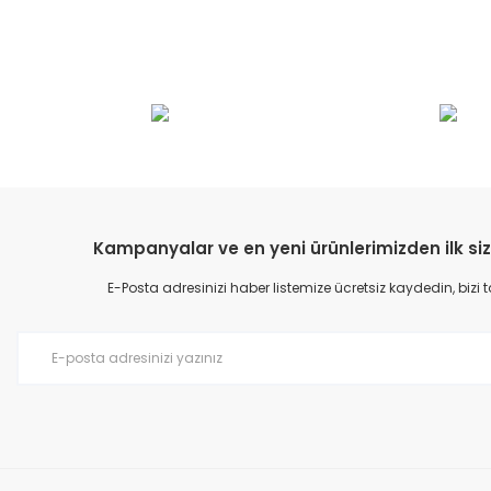
Bu ürünün fiyat bilgisi, resim, ürün açıklamalarında ve diğer konular
Görüş ve önerileriniz için teşekkür ederiz.
Ürün resmi kalitesiz, bozuk veya görüntülenemiyor.
Ürün açıklamasında eksik bilgiler bulunuyor.
Ürün bilgilerinde hatalar bulunuyor.
Kampanyalar ve en yeni ürünlerimizden ilk siz
Ürün fiyatı diğer sitelerden daha pahalı.
E-Posta adresinizi haber listemize ücretsiz kaydedin, bizi
Bu ürüne benzer farklı alternatifler olmalı.