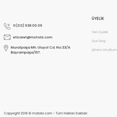
ÜYELİK
0(212) 538 00 09
Yeni Üyelik
eticaret@motoliz.com
Üye Girişi
Muratpaşa Mh. Uluyol Cd. No:33/A
Şifremi Unuttum
Bayrampaşa/İST.
Copyright 2016 © motoliz.com - Tüm Hakları Saklıdır.