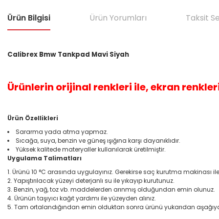
Ürün Bilgisi
Ürün Yorumları
Taksit S
Calibrex Bmw Tankpad Mavi Siyah
Ürünlerin orijinal renkleri ile, ekran renkleri
Ürün Özellikleri
Sararma yada atma yapmaz.
Sıcağa, suya, benzin ve güneş ışığına karşı dayanıklıdır.
Yüksek kalitede materyaller kullanılarak üretilmiştir.
Uygulama Talimatları
Ürünü 10 °C arasında uygulayınız. Gerekirse saç kurutma makinası ile bi
Yapıştırılacak yüzeyi deterjanlı su ile yıkayıp kurutunuz.
Benzin, yağ, toz vb. maddelerden arınmış olduğundan emin olunuz.
Ürünün taşıyıcı kağıt yardımı ile yüzeyden alınız.
Tam ortalandığından emin olduktan sonra ürünü yukarıdan aşağıya