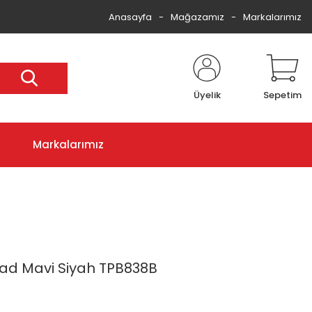
Anasayfa
Mağazamız
Markalarımız
Üyelik
Sepetim
Markalarımız
ad Mavi Siyah TPB838B