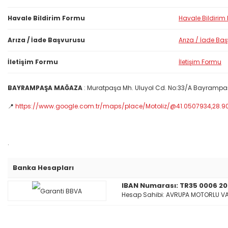
Havale Bildirim Formu
Havale Bildirim
Arıza / İade Başvurusu
Arıza / İade Ba
İletişim Formu
İletişim Formu
BAYRAMPAŞA MAĞAZA
: Muratpaşa Mh. Uluyol Cd. No:33/A Bayrampa
📍
https://www.google.com.tr/maps/place/Motoliz/@41.0507934,28.
.
Banka Hesapları
IBAN Numarası: TR35 0006 20
Hesap Sahibi: AVRUPA MOTORLU VASI