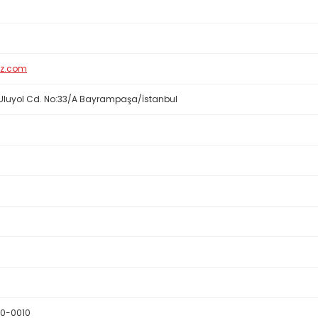
iz.com
Uluyol Cd. No:33/A Bayrampaşa/İstanbul
0-0010