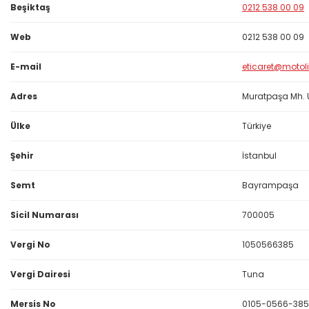
Beşiktaş
0212 538 00 09
Web
0212 538 00 09
E-mail
eticaret@motol
Adres
Muratpaşa Mh. 
Ülke
Türkiye
Şehir
İstanbul
Semt
Bayrampaşa
Sicil Numarası
700005
Vergi No
1050566385
Vergi Dairesi
Tuna
Mersis No
0105-0566-385