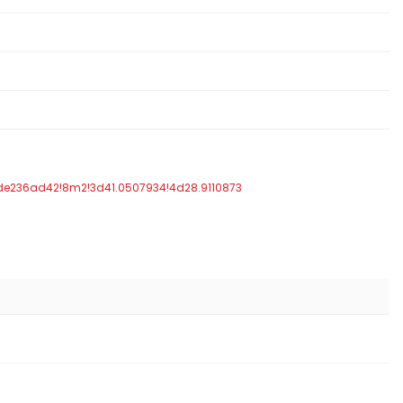
de236ad42!8m2!3d41.0507934!4d28.9110873