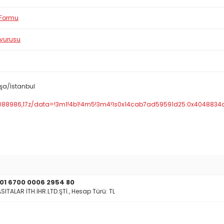
 Formu
şvurusu
şa/İstanbul
9088986,17z/data=!3m1!4b1!4m5!3m4!1s0x14cab7ad59591d25:0x4048834
01 6700 0006 2954 80
TALAR İTH.İHR.LTD.ŞTİ., Hesap Türü: TL