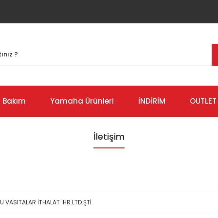
Bakım
Yamaha Ürünleri
İNDİRİM
OUTLET
İletişim
VASITALAR İTHALAT İHR.LTD.ŞTİ.