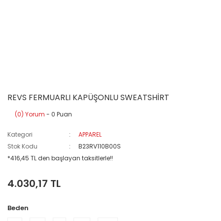
REVS FERMUARLI KAPÜŞONLU SWEATSHİRT
(0) Yorum
- 0 Puan
Kategori
APPAREL
Stok Kodu
B23RV110B00S
*416,45 TL den başlayan taksitlerle!!
4.030,17 TL
Beden